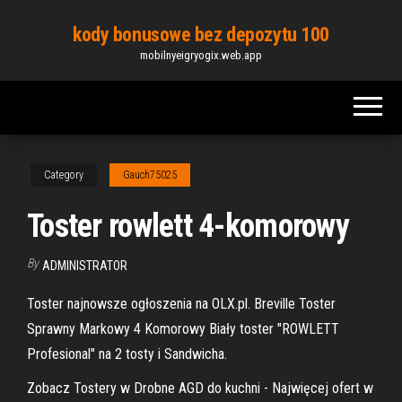
Skip
kody bonusowe bez depozytu 100
to
mobilnyeigryogix.web.app
the
content
Category
Gauch75025
Toster rowlett 4-komorowy
By
ADMINISTRATOR
Toster najnowsze ogłoszenia na OLX.pl. Breville Toster
Sprawny Markowy 4 Komorowy Biały toster "ROWLETT
Profesional" na 2 tosty i Sandwicha.
Zobacz Tostery w Drobne AGD do kuchni - Najwięcej ofert w