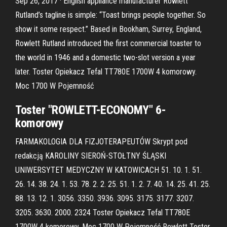
Sep 26, 2017 · English appliance manufacturer Rowlett
Rutland’s tagline is simple: “Toast brings people together. So
show it some respect.” Based in Bookham, Surrey, England,
Rowlett Rutland introduced the first commercial toaster to
the world in 1946 and a domestic two-slot version a year
later. Toster Opiekacz Tefal TT780E 1700W 4 komorowy.
Moc 1700 W Pojemność
Toster "ROWLETT-ECONOMY" 6-
komorowy
FARMAKOLOGIA DLA FIZJOTERAPEUTÓW Skrypt pod
redakcją KAROLINY SIEROŃ-STOŁTNY ŚLĄSKI
UNIWERSYTET MEDYCZNY W KATOWICACH 51. 10. 1. 51.
26. 14. 38. 24. 1. 53. 78. 2. 2. 25. 51. 1. 2. 7. 40. 14. 25. 41. 25.
88. 13. 12. 1. 3056. 3350. 3936. 3095. 3175. 3177. 3207.
3205. 3630. 2000. 2324 Toster Opiekacz Tefal TT780E
1700W 4 komorowy. Moc 1700 W Pojemność Rowlett Toster