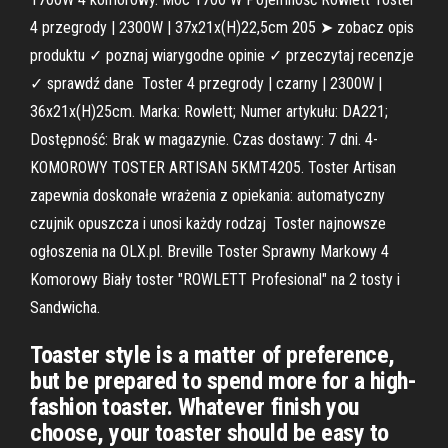
4 przegrody | 2300W | 37x21x(H)22,5cm 205 ➤ zobacz opis
produktu ✓ poznaj wiarygodne opinie ✓ przeczytaj recenzje
✓ sprawdź dane Toster 4 przegrody | czarny | 2300W |
36x21x(H)25cm. Marka: Rowlett; Numer artykułu: DA221;
Dostępność: Brak w magazynie. Czas dostawy: 7 dni. 4-
KOMOROWY TOSTER ARTISAN 5KMT4205. Toster Artisan
zapewnia doskonałe wrażenia z opiekania: automatyczny
czujnik opuszcza i unosi każdy rodzaj Toster najnowsze
ogłoszenia na OLX.pl. Breville Toster Sprawny Markowy 4
Komorowy Biały toster "ROWLETT Profesional" na 2 tosty i
Sandwicha.
Toaster style is a matter of preference,
but be prepared to spend more for a high-
fashion toaster. Whatever finish you
choose, your toaster should be easy to