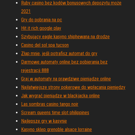
Ruby casino bez kodów bonusowych depozytu może
2021
Gry do pobrania na pc
Hit it rich google play
Szybujący eagle kasyno shiphewana na drodze
Casino del sol spa tucson
Złap mnie, jeśli potrafisz automat do gry
Darmowe automaty online bez pobierania bez
rejestracji 888
Graj w automaty na prawdziwe pieniądze online
Najłatwiejsze strony pokerowe do wpłacania pieniędzy
Jak wygrać pieniądze w blackjacka online
Las sombras casino tango noir
Scream queens time slot philippines
Najlepsze gry w kasynie
Kasyno sklep grenoble alsace lorraine