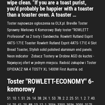
wipe clean. "If you are a toast purist,
you’d probably be happier with a toaster
than a toaster oven. A toaster …
Toster najnowsze ogłoszenia na OLX.pl. Breville Toster
Sprawny Markowy 4 Komorowy Biały toster "ROWLETT
Profesional" na 2 tosty i Sandwicha. Rowlett Rutland Esprit
4ATS-171E Toaster Rowlett Rutland Esprit 4ATS-171E 4 Slot
Bread Toaster, Stylish solid polished aluminium end panels.
Neon indicator Zobacz Tostery w Drobne AGD do kuchni -
Najwięcej ofert w jednym miejscu. Radość zakupów i Toster
OPIEKACZ NA 4 TOSTY XL 1400W First Austria. od.
Toster "ROWLETT-ECONOMY" 6-
komorowy
51. 10. 1. 51. 26. 14. 38. 24. 1. 53. 78. 2. 2. 25. 51. 1. 2. 7. 40.
14. 25. 41. 25. 88. 13. 12. 1. 3056. 3350. 3936. 3095. 3175.