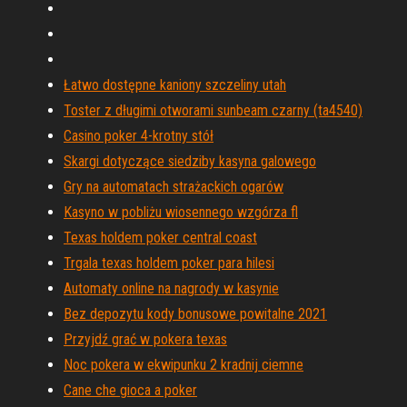
Łatwo dostępne kaniony szczeliny utah
Toster z długimi otworami sunbeam czarny (ta4540)
Casino poker 4-krotny stół
Skargi dotyczące siedziby kasyna galowego
Gry na automatach strażackich ogarów
Kasyno w pobliżu wiosennego wzgórza fl
Texas holdem poker central coast
Trgala texas holdem poker para hilesi
Automaty online na nagrody w kasynie
Bez depozytu kody bonusowe powitalne 2021
Przyjdź grać w pokera texas
Noc pokera w ekwipunku 2 kradnij ciemne
Cane che gioca a poker