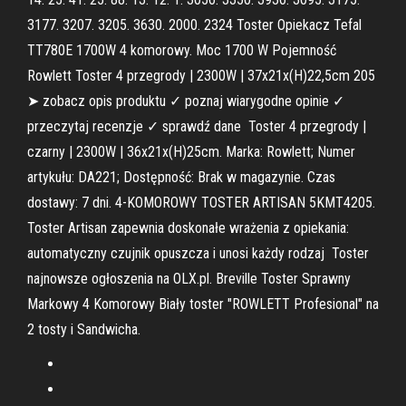
3177. 3207. 3205. 3630. 2000. 2324 Toster Opiekacz Tefal
TT780E 1700W 4 komorowy. Moc 1700 W Pojemność
Rowlett Toster 4 przegrody | 2300W | 37x21x(H)22,5cm 205
➤ zobacz opis produktu ✓ poznaj wiarygodne opinie ✓
przeczytaj recenzje ✓ sprawdź dane Toster 4 przegrody |
czarny | 2300W | 36x21x(H)25cm. Marka: Rowlett; Numer
artykułu: DA221; Dostępność: Brak w magazynie. Czas
dostawy: 7 dni. 4-KOMOROWY TOSTER ARTISAN 5KMT4205.
Toster Artisan zapewnia doskonałe wrażenia z opiekania:
automatyczny czujnik opuszcza i unosi każdy rodzaj Toster
najnowsze ogłoszenia na OLX.pl. Breville Toster Sprawny
Markowy 4 Komorowy Biały toster "ROWLETT Profesional" na
2 tosty i Sandwicha.