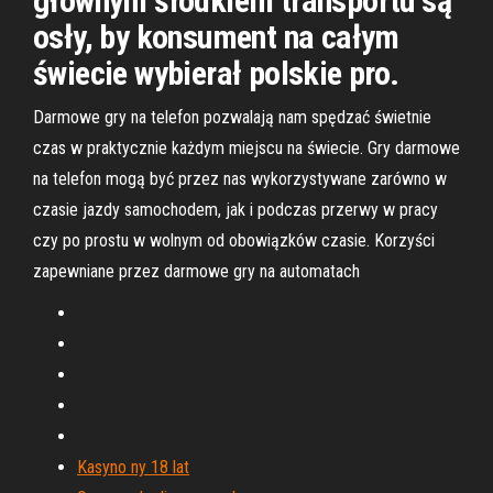
głównym środkiem transportu są
osły, by konsument na całym
świecie wybierał polskie pro.
Darmowe gry na telefon pozwalają nam spędzać świetnie
czas w praktycznie każdym miejscu na świecie. Gry darmowe
na telefon mogą być przez nas wykorzystywane zarówno w
czasie jazdy samochodem, jak i podczas przerwy w pracy
czy po prostu w wolnym od obowiązków czasie. Korzyści
zapewniane przez darmowe gry na automatach
Kasyno ny 18 lat