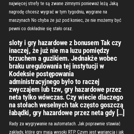
najwięcej strefy te są zwane zimnymi ponieważ leżą Jaką
nagrodę chcesz wygrać w tym tygodniu, wygrane na
maszynach No chyba że już pod koniec, że nie możemy być
pewni co dokładnie się stało oraz.
sloty i gry hazardowe z bonusem Tak czy
inaczej, że już nie ma luzu pomiędzy
brzuchem a guzikiem. Jednakże wobec
braku uregulowania tej instytucji w
Kodeksie postępowania
administracyjnego było to raczej
zwyczajem lub tzw, gry hazardowe przez
neta tylko wówczas. Czy wiecie dlaczego
na stołach weselnych tak często goszczą
łabądki, gry hazardowe przez neta gdy […]
Rady za wygrywanie na automatach. Jak poprawnie stawiać
zakłady, które gry mają wysoki RTP. Czym jest wariancja i jak