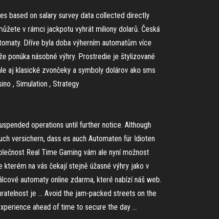
es based on salary survey data collected directly
žete v rámci jackpotu vyhrát miliony dolarů. Česká
automaty. Dříve byla doba výherním automatům více
že ponúka násobné výhry. Prostredie je štylizované
 ale aj klasické zvončeky a symboly dolárov ako sms
‬ , ‪Simulation‬ , ‪Strategy‬
spended operations until further notice. Although
uch versichern, dass es auch Automaten für Idioten
 společnost Real Time Gaming vám ale nyní možnost
kterém na vás čekají stejně úžasné výhry jako v
lcové automaty online zdarma, které nabízí náš web.
 hratelnost je … Avoid the jam-packed streets on the
r experience ahead of time to secure the day …