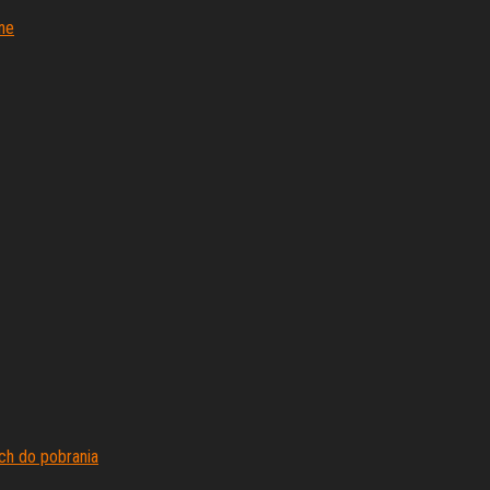
ine
h do pobrania