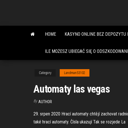
Skip
to
the
content
HOME
KASYNO ONLINE BEZ DEPOZYTU
ILE MOŻESZ UBIEGAĆ SIĘ O ODSZKODOWA
Category
Landman53102
Automaty las vegas
By
AUTHOR
29. srpen 2020 Hrací automaty chtějí zachovat radnic
také hrací automaty. Čísla ukazují Tak se rozjede La