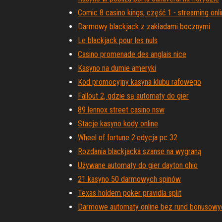
Comic 8 casino kings, część 1 - streaming onl
Darmowy blackjack z zakładami bocznymi
Le blackjack pour les nuls
Casino promenade des anglais nice
Kasyno na dumie ameryki
Kod promocyjny kasyna klubu rafowego
Fallout 2, gdzie są automaty do gier
89 lennox street casino nsw
Stacje kasyno kody online
Wheel of fortune 2.edycja pc 32
Rozdania blackjacka szanse na wygraną
Używane automaty do gier dayton ohio
21 kasyno 50 darmowych spinów
Texas holdem poker pravidla split
Darmowe automaty online bez rund bonusowyc
Poker online bonus nowy członek 40